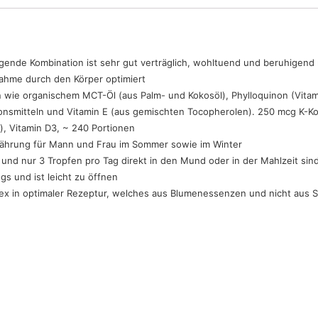
 Kombination ist sehr gut verträglich, wohltuend und beruhigend mi
ahme durch den Körper optimiert
ie organischem MCT-Öl (aus Palm- und Kokosöl), Phylloquinon (Vitami
ationsmitteln und Vitamin E (aus gemischten Tocopherolen). 250 mcg K-
), Vitamin D3, ~ 240 Portionen
hrung für Mann und Frau im Sommer sowie im Winter
 nur 3 Tropfen pro Tag direkt in den Mund oder in der Mahlzeit sind 
gs und ist leicht zu öffnen
 in optimaler Rezeptur, welches aus Blumenessenzen und nicht aus 