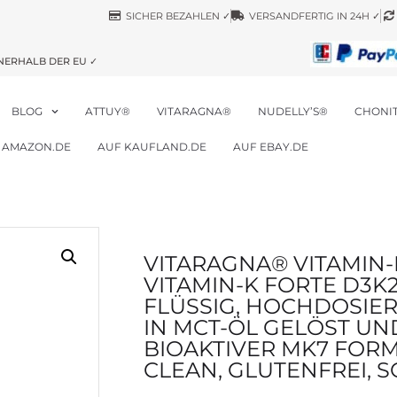
SICHER BEZAHLEN ✓
VERSANDFERTIG IN 24H ✓
NERHALB DER EU ✓
BLOG
ATTUY®
VITARAGNA®
NUDELLY’S®
CHONI
 AMAZON.DE
AUF KAUFLAND.DE
AUF EBAY.DE
VITARAGNA® VITAMIN
VITAMIN-K FORTE D3K
FLÜSSIG, HOCHDOSIER
IN MCT-ÖL GELÖST UN
BIOAKTIVER MK7 FORM
CLEAN, GLUTENFREI, S