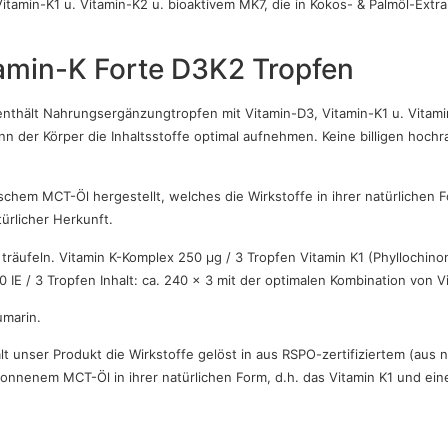
tamin-K1 u. Vitamin-K2 u. bioaktivem MK7, die in Kokos- & Palmöl-Extra
min-K Forte D3K2 Tropfen
hält Nahrungsergänzungtropfen mit Vitamin-D3, Vitamin-K1 u. Vitamin
n der Körper die Inhaltsstoffe optimal aufnehmen. Keine billigen hochra
ischem MCT-Öl hergestellt, welches die Wirkstoffe in ihrer natürlichen 
türlicher Herkunft.
träufeln. Vitamin K-Komplex 250 μg / 3 Tropfen Vitamin K1 (Phyllochino
 IE / 3 Tropfen Inhalt: ca. 240 x 3 mit der optimalen Kombination von 
umarin.
 unser Produkt die Wirkstoffe gelöst in aus RSPO-zertifiziertem (aus n
enem MCT-Öl in ihrer natürlichen Form, d.h. das Vitamin K1 und eine