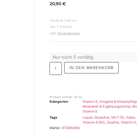
20,90
€
104,50
€
/
100
ml
inkl. 7 % MwSt.
zzgl.
Versandkosten
Nur noch 5 vorrätig
IN DEN WARENKORB
Produkt enthält: 20
ml
Kategorien
Vitamin K
,
Drogerie & Körperpfleg
Mineralien & Ergänzungsmittel
,
Bi
Vitamin E
Tags
Liquid
,
Glutenfrei
,
MCT-ÖL
,
Paleo
,
Vitamin-D3K2
,
Sojafrei
,
Vitamin-E
Marke:
VITARAGNA