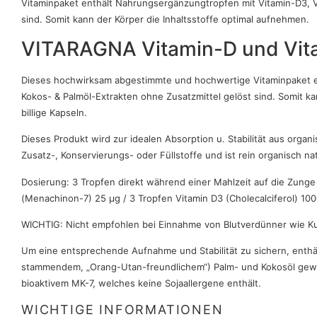
Vitaminpaket enthält Nahrungsergänzungtropfen mit Vitamin-D3, Vi
sind. Somit kann der Körper die Inhaltsstoffe optimal aufnehmen.
VITARAGNA Vitamin-D und Vita
Dieses hochwirksam abgestimmte und hochwertige Vitaminpaket ent
Kokos- & Palmöl-Extrakten ohne Zusatzmittel gelöst sind. Somit kan
billige Kapseln.
Dieses Produkt wird zur idealen Absorption u. Stabilität aus organ
Zusatz-, Konservierungs- oder Füllstoffe und ist rein organisch na
Dosierung: 3 Tropfen direkt während einer Mahlzeit auf die Zunge 
(Menachinon-7) 25 μg / 3 Tropfen Vitamin D3 (Cholecalciferol) 1000
WICHTIG: Nicht empfohlen bei Einnahme von Blutverdünner wie K
Um eine entsprechende Aufnahme und Stabilität zu sichern, enthält
stammendem, „Orang-Utan-freundlichem“) Palm- und Kokosöl gewonn
bioaktivem MK-7, welches keine Sojaallergene enthält.
WICHTIGE INFORMATIONEN