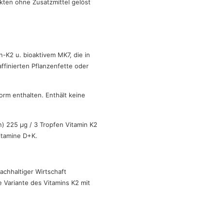
kten ohne Zusatzmittel gelöst
-K2 u. bioaktivem MK7, die in
ffinierten Pflanzenfette oder
Form enthalten. Enthält keine
n) 225 μg / 3 Tropfen Vitamin K2
Vitamine D+K.
achhaltiger Wirtschaft
 Variante des Vitamins K2 mit