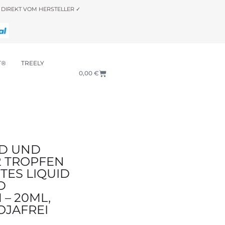
DIREKT VOM HERSTELLER ✓
T®
TREELY
0,00
€
-D UND
2 TROPFEN
TES LIQUID
D
 – 20ML,
OJAFREI