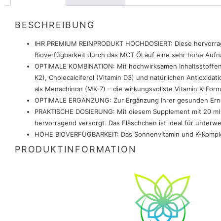
BESCHREIBUNG
IHR PREMIUM REINPRODUKT HOCHDOSIERT: Diese hervorragende
Bioverfügbarkeit durch das MCT Öl auf eine sehr hohe Aufn
OPTIMALE KOMBINATION: Mit hochwirksamen Inhaltsstoffen w
K2), Cholecalciferol (Vitamin D3) und natürlichen Antioxid
als Menachinon (MK-7) – die wirkungsvollste Vitamin K-Form
OPTIMALE ERGÄNZUNG: Zur Ergänzung Ihrer gesunden Ernä
PRAKTISCHE DOSIERUNG: Mit diesem Supplement mit 20 ml und
hervorragend versorgt. Das Fläschchen ist ideal für unterwe
HOHE BIOVERFÜGBARKEIT: Das Sonnenvitamin und K-Komplex
PRODUKTINFORMATION