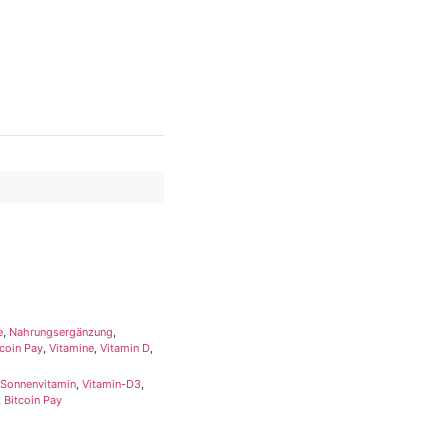
e
,
Nahrungsergänzung
,
tcoin Pay
,
Vitamine
,
Vitamin D
,
Sonnenvitamin
,
Vitamin-D3
,
,
Bitcoin Pay