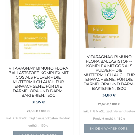
VITARAGNA® BIMUNO
FLORA BALLASTSTOFF-
KOMPLEX MIT GOS ALS
VITARAGNA® BIMUNO FLORA
PULVER – DIE
BALLASTSTOFF-KOMPLEX MIT
MUTTERMILCH AUCH FÜR
GOS ALS PULVER – DIE
ERWACHSENE, FÜR DIE
MUTTERMILCH AUCH FÜR
DARMFLORA UND DARM-
ERWACHSENE, FÜR DIE
BAKTERIEN, 180G
DARMFLORA UND DARM-
BAKTERIEN, 150G
31,80
€
31,95
€
17,67
€
/
100
G
21,30
€
/
100
G
inkl. 7 % MwSt.
zzgl.
Versandkosten
inkl. 7 % MwSt.
zzgl.
Versandkosten
Produkt
Produkt enthält: 180
g
enthält: 150
g
IN DEN WARENKORB