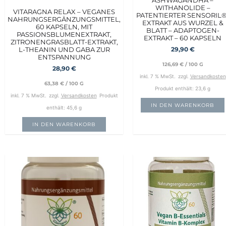
WITHANOLIDE –
VITARAGNA RELAX – VEGANES
PATENTIERTER SENSORIL®
NAHRUNGSERGÄNZUNGSMITTEL,
EXTRAKT AUS WURZEL &
60 KAPSELN, MIT
BLATT – ADAPTOGEN-
PASSIONSBLUMENEXTRAKT,
EXTRAKT – 60 KAPSELN
ZITRONENGRASBLATT-EXTRAKT,
L-THEANIN UND GABA ZUR
29,90
€
ENTSPANNUNG
126,69
€
/
100
G
28,90
€
inkl. 7 % MwSt.
zzgl.
Versandkosten
63,38
€
/
100
G
Produkt enthält: 23,6
g
inkl. 7 % MwSt.
zzgl.
Versandkosten
Produkt
IN DEN WARENKORB
enthält: 45,6
g
IN DEN WARENKORB