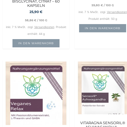
BISGLYCINAT, CITRAT – 60
KAPSELN
59,80
€
/
100
G
25,90
€
inkl. 7 % MwSt.
zzgl.
Versandkosten
Produkt enthält: 50
g
58,86
€
/
100
G
inkl. 7 % MwSt.
zzgl.
Versandkosten
Produkt
IN DEN WARENKORB
enthält: 44
g
IN DEN WARENKORB
VITARAGNA SENSORIL®
ASHWAGANDHA –