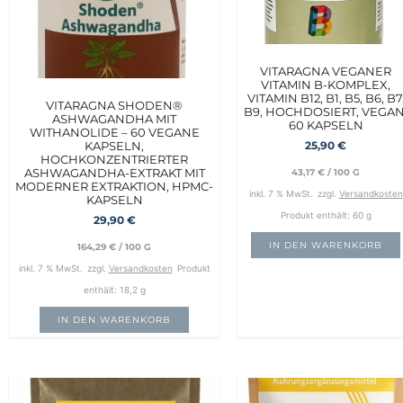
VITARAGNA VEGANER
VITAMIN B-KOMPLEX,
VITAMIN B12, B1, B5, B6, B7
VITARAGNA SHODEN®
B9, HOCHDOSIERT, VEGAN
ASHWAGANDHA MIT
60 KAPSELN
WITHANOLIDE – 60 VEGANE
KAPSELN,
25,90
€
HOCHKONZENTRIERTER
ASHWAGANDHA-EXTRAKT MIT
43,17
€
/
100
G
MODERNER EXTRAKTION, HPMC-
inkl. 7 % MwSt.
zzgl.
Versandkosten
KAPSELN
Produkt enthält: 60
g
29,90
€
IN DEN WARENKORB
164,29
€
/
100
G
inkl. 7 % MwSt.
zzgl.
Versandkosten
Produkt
enthält: 18,2
g
IN DEN WARENKORB