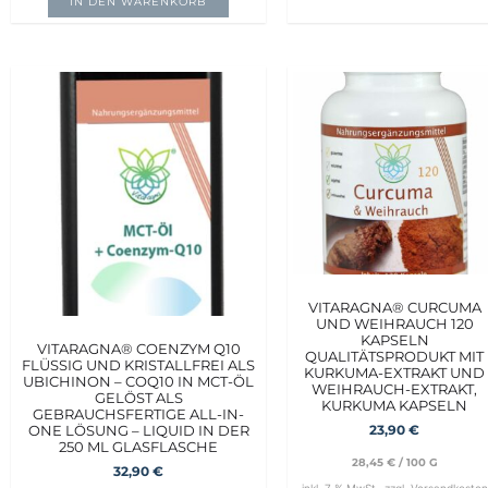
IN DEN WARENKORB
VITARAGNA® CURCUMA
UND WEIHRAUCH 120
KAPSELN
VITARAGNA® COENZYM Q10
QUALITÄTSPRODUKT MIT
FLÜSSIG UND KRISTALLFREI ALS
KURKUMA-EXTRAKT UND
UBICHINON – COQ10 IN MCT-ÖL
WEIHRAUCH-EXTRAKT,
GELÖST ALS
KURKUMA KAPSELN
GEBRAUCHSFERTIGE ALL-IN-
ONE LÖSUNG – LIQUID IN DER
23,90
€
250 ML GLASFLASCHE
28,45
€
/
100
G
32,90
€