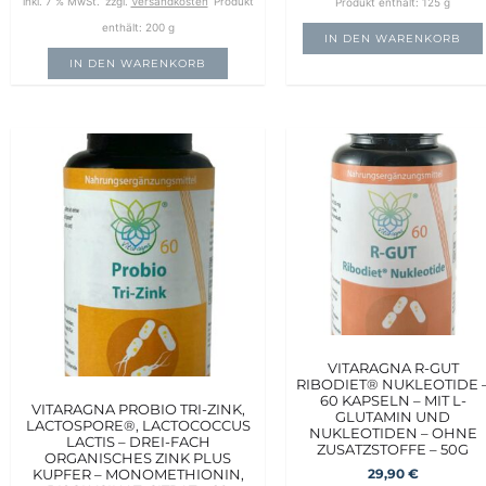
inkl. 7 % MwSt.
zzgl.
Versandkosten
Produkt
Produkt enthält: 125
g
enthält: 200
g
IN DEN WARENKORB
IN DEN WARENKORB
VITARAGNA R-GUT
RIBODIET® NUKLEOTIDE 
60 KAPSELN – MIT L-
VITARAGNA PROBIO TRI-ZINK,
GLUTAMIN UND
LACTOSPORE®, LACTOCOCCUS
NUKLEOTIDEN – OHNE
LACTIS – DREI-FACH
ZUSATZSTOFFE – 50G
ORGANISCHES ZINK PLUS
KUPFER – MONOMETHIONIN,
29,90
€