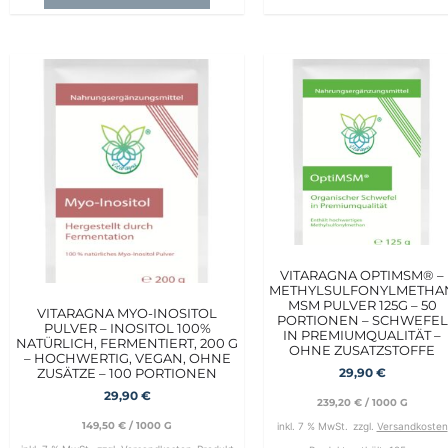
VITARAGNA OPTIMSM® –
METHYLSULFONYLMETHA
MSM PULVER 125G – 50
VITARAGNA MYO-INOSITOL
PORTIONEN – SCHWEFEL
PULVER – INOSITOL 100%
IN PREMIUMQUALITÄT –
NATÜRLICH, FERMENTIERT, 200 G
OHNE ZUSATZSTOFFE
– HOCHWERTIG, VEGAN, OHNE
ZUSÄTZE – 100 PORTIONEN
29,90
€
29,90
€
239,20
€
/
1000
G
149,50
€
/
1000
G
inkl. 7 % MwSt.
zzgl.
Versandkosten