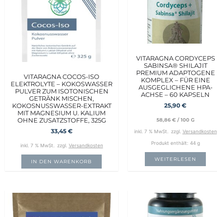
VITARAGNA CORDYCEPS
SABINSA® SHILAJIT
PREMIUM ADAPTOGENE
VITARAGNA COCOS-ISO
KOMPLEX – FÜR EINE
ELEKTROLYTE – KOKOSWASSER
AUSGEGLICHENE HPA-
PULVER ZUM ISOTONISCHEN
ACHSE – 60 KAPSELN
GETRÄNK MISCHEN,
KOKOSNUSSWASSER-EXTRAKT
25,90
€
MIT MAGNESIUM U. KALIUM
OHNE ZUSATZSTOFFE, 325G
58,86
€
/
100
G
33,45
€
inkl. 7 % MwSt.
zzgl.
Versandkosten
Produkt enthält: 44
g
inkl. 7 % MwSt.
zzgl.
Versandkosten
WEITERLESEN
IN DEN WARENKORB