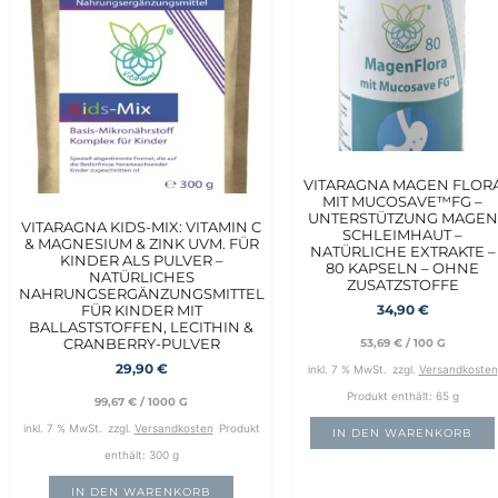
VITARAGNA MAGEN FLOR
MIT MUCOSAVE™FG –
UNTERSTÜTZUNG MAGEN
VITARAGNA KIDS-MIX: VITAMIN C
SCHLEIMHAUT –
& MAGNESIUM & ZINK UVM. FÜR
NATÜRLICHE EXTRAKTE –
KINDER ALS PULVER –
80 KAPSELN – OHNE
NATÜRLICHES
ZUSATZSTOFFE
NAHRUNGSERGÄNZUNGSMITTEL
FÜR KINDER MIT
34,90
€
BALLASTSTOFFEN, LECITHIN &
CRANBERRY-PULVER
53,69
€
/
100
G
29,90
€
inkl. 7 % MwSt.
zzgl.
Versandkosten
Produkt enthält: 65
g
99,67
€
/
1000
G
inkl. 7 % MwSt.
zzgl.
Versandkosten
Produkt
IN DEN WARENKORB
enthält: 300
g
IN DEN WARENKORB