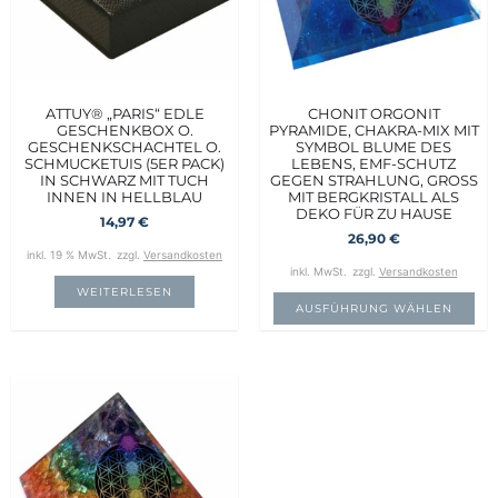
ATTUY® „PARIS“ EDLE
CHONIT ORGONIT
GESCHENKBOX O.
PYRAMIDE, CHAKRA-MIX MIT
GESCHENKSCHACHTEL O.
SYMBOL BLUME DES
SCHMUCKETUIS (5ER PACK)
LEBENS, EMF-SCHUTZ
IN SCHWARZ MIT TUCH
GEGEN STRAHLUNG, GROSS M
INNEN IN HELLBLAU
IT BERGKRISTALL ALS D
EKO FÜR ZU HAUSE
14,97
€
26,90
€
inkl. 19 % MwSt.
zzgl.
Versandkosten
inkl. MwSt.
zzgl.
Versandkosten
WEITERLESEN
AUSFÜHRUNG WÄHLEN