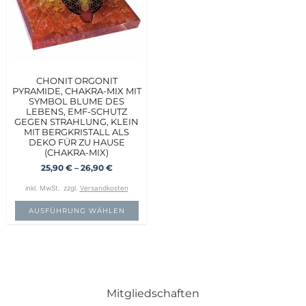
CHONIT ORGONIT
PYRAMIDE, CHAKRA-MIX MIT
SYMBOL BLUME DES
LEBENS, EMF-SCHUTZ
GEGEN STRAHLUNG, KLEIN
MIT BERGKRISTALL ALS
DEKO FÜR ZU HAUSE
(CHAKRA-MIX)
25,90
€
–
26,90
€
inkl. MwSt.
zzgl.
Versandkosten
AUSFÜHRUNG WÄHLEN
Mitgliedschaften