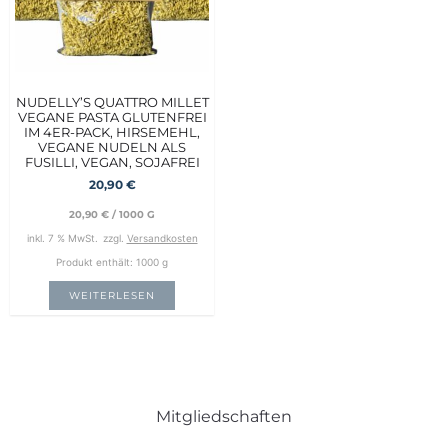
NUDELLY’S QUATTRO MILLET
VEGANE PASTA GLUTENFREI
IM 4ER-PACK, HIRSEMEHL,
VEGANE NUDELN ALS
FUSILLI, VEGAN, SOJAFREI
20,90
€
20,90
€
/
1000
G
inkl. 7 % MwSt.
zzgl.
Versandkosten
Produkt enthält: 1000
g
WEITERLESEN
Mitgliedschaften