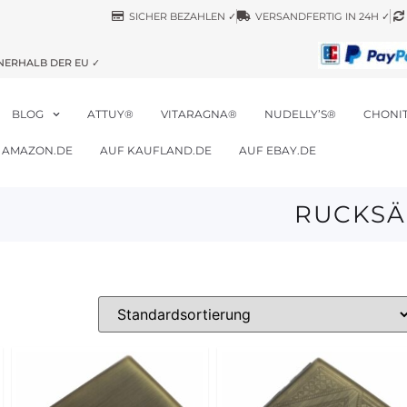
SICHER BEZAHLEN ✓
VERSANDFERTIG IN 24H ✓
NERHALB DER EU ✓
BLOG
ATTUY®
VITARAGNA®
NUDELLY’S®
CHONI
 AMAZON.DE
AUF KAUFLAND.DE
AUF EBAY.DE
RUCKSÄ