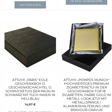
IN DEN WARENKORB
WEITERLESEN
ATTUY® „PARIS“ EDLE
ATTUY® „POMPÖS MUNICH“
GESCHENKBOX O.
HOCHWERTIGES PREMIUM
GESCHENKSCHACHTEL O.
ZIGARETTENETUI IN DER
SCHMUCKETUIS (5ER PACK) IN
GESCHENKBOX FÜR 18
SCHWARZ MIT TUCH INNEN IN
ZIGARETTEN, FARBE GOLD IM
HELLBLAU
METALL-LOOK, ETUI MIT
METALLSPANGE /
14,97
€
KLAMMERHALTERUNG UND
BRAVOUR-GRAVUR
inkl. 19 % MwSt.
zzgl.
Versandkosten