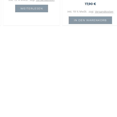
17,90
€
WEITERLESEN
inkl. 19 % MwSt.
zzgl.
Versandkosten
IN DEN WARENKORB