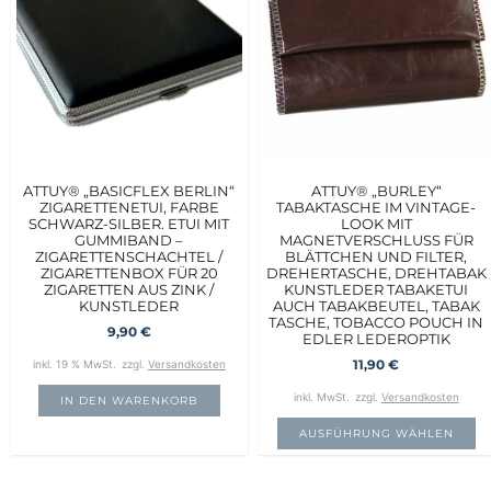
ATTUY® „BASICFLEX BERLIN“
ATTUY® „BURLEY“
ZIGARETTENETUI, FARBE
TABAKTASCHE IM VINTAGE-
SCHWARZ-SILBER. ETUI MIT
LOOK MIT
GUMMIBAND –
MAGNETVERSCHLUSS FÜR
ZIGARETTENSCHACHTEL /
BLÄTTCHEN UND FILTER,
ZIGARETTENBOX FÜR 20
DREHERTASCHE, DREHTABAK
ZIGARETTEN AUS ZINK /
KUNSTLEDER TABAKETUI
KUNSTLEDER
AUCH TABAKBEUTEL, TABAK
TASCHE, TOBACCO POUCH IN
9,90
€
EDLER LEDEROPTIK
11,90
€
inkl. 19 % MwSt.
zzgl.
Versandkosten
inkl. MwSt.
zzgl.
Versandkosten
IN DEN WARENKORB
AUSFÜHRUNG WÄHLEN