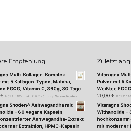
re Empfehlung
Zuletzt an
agna Multi-Kollagen-Komplex
Vitaragna Mul
r mit 5 Kollagen-Typen, Matcha,
Pulver mit 5 K
ee EGCG, Vitamin C, 360g, 30 Tage
Weißtee EGCG,
0
€
29,90
€
8,31
€
/
100
g
inkl. 7 % MwSt.
zzgl.
Versandkosten
8,31
€
/
1
agna Shoden® Ashwagandha mit
Vitaragna Sh
nolide – 60 vegane Kapseln,
Withanolide – 
onzentrierter Ashwagandha-Extrakt
hochkonzentri
oderner Extraktion, HPMC-Kapseln
mit moderner 