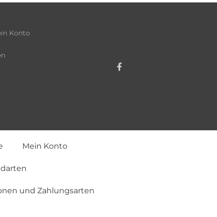
in Konto
en
e
Mein Konto
ndarten
onen und Zahlungsarten