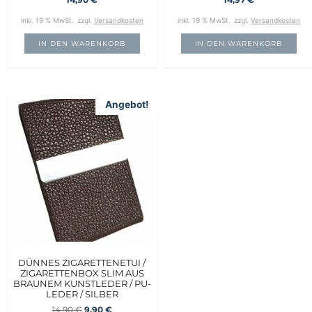
inkl. 19 % MwSt.
zzgl.
Versandkosten
inkl. 19 % MwSt.
zzgl.
Versandkosten
IN DEN WARENKORB
IN DEN WARENKORB
Angebot!
DÜNNES ZIGARETTENETUI /
ZIGARETTENBOX SLIM AUS
BRAUNEM KUNSTLEDER / PU-
LEDER / SILBER
14,90
€
9,90
€