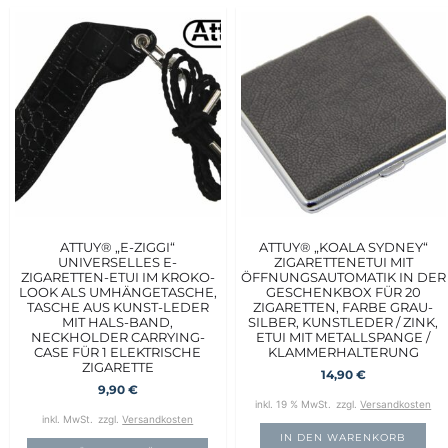
ATTUY® „E-ZIGGI“
ATTUY® „KOALA SYDNEY“
UNIVERSELLES E-
ZIGARETTENETUI MIT
ZIGARETTEN-ETUI IM KROKO-
ÖFFNUNGSAUTOMATIK IN DER
LOOK ALS UMHÄNGETASCHE,
GESCHENKBOX FÜR 20
TASCHE AUS KUNST-LEDER
ZIGARETTEN, FARBE GRAU-
MIT HALS-BAND,
SILBER, KUNSTLEDER / ZINK,
NECKHOLDER CARRYING-
ETUI MIT METALLSPANGE /
CASE FÜR 1 ELEKTRISCHE
KLAMMERHALTERUNG
ZIGARETTE
14,90
€
9,90
€
inkl. 19 % MwSt.
zzgl.
Versandkosten
inkl. MwSt.
zzgl.
Versandkosten
IN DEN WARENKORB