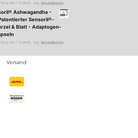
/
100
g
inkl. 7 % MwSt.
zzgl.
Versandkosten
soril® Ashwagandha -
Patentierter Sensoril®-
rzel & Blatt - Adaptogen-
apseln
/
100
g
inkl. 7 % MwSt.
zzgl.
Versandkosten
Versand