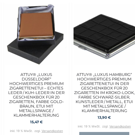
ATTUY® „LUXUS
ATTUY® „LUXUS HAMBURG“
DÜSSELDORF“
HOCHWERTIGES PREMIUM
HOCHWERTIGES PREMIUM
ZIGARETTENETUI IN DER
ZIGARETTENETUI – ECHTES
GESCHENKBOX FÜR 20
LEDER / KUH-LEDER IN DER
ZIGARETTEN IM KROKO-LOOK,
GESCHENKBOX FÜR 20
FARBE SCHWARZ-SILBER,
ZIGARETTEN, FARBE GOLD-
KUNSTLEDER / METALL, ETUI
BRAUN, ETUI MIT
MIT METALLSPANGE /
METALLSPANGE /
KLAMMERHALTERUNG
KLAMMERHALTERUNG
13,90
€
15,47
€
inkl. 19 % MwSt.
zzgl.
Versandkosten
inkl. 19 % MwSt.
zzgl.
Versandkosten