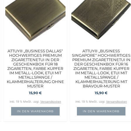
ATTUY® „BUSINESS DALLAS“
ATTUY® „BUSINESS
HOCHWERTIGES PREMIUM
SINGAPORE“ HOCHWERTIGES
ZIGARETTENETUI IN DER
PREMIUM ZIGARETTENETUI IN
GESCHENKBOX FÜR 18
DER GESCHENKBOX FÜR 16
ZIGARETTEN, FARBE KUPFER
ZIGARETTEN, FARBE KUPFER
IM METALL-LOOK, ETUI MIT
IM METALL-LOOK, ETUI MIT
METALLSPANGE /
METALLSPANGE /
KLAMMERHALTERUNG OHNE
KLAMMERHALTERUNG MIT
MUSTER
BRAVOUR-MUSTER
15,90
€
15,90
€
inkl. 19 % MwSt.
zzgl.
Versandkosten
inkl. 19 % MwSt.
zzgl.
Versandkosten
IN DEN WARENKORB
IN DEN WARENKORB