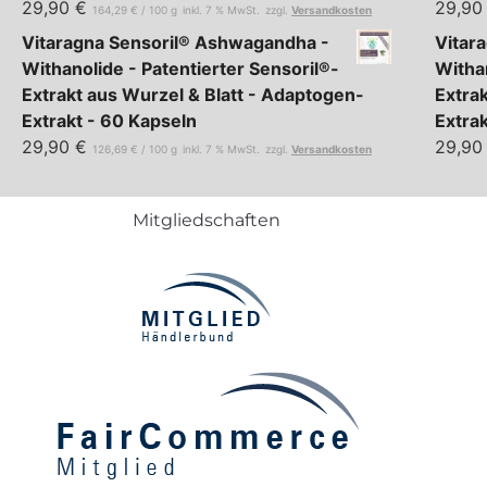
29,90
€
29,9
164,29
€
/
100
g
inkl. 7 % MwSt.
zzgl.
Versandkosten
Vitaragna Sensoril® Ashwagandha -
Vitar
Withanolide - Patentierter Sensoril®-
Withan
Extrakt aus Wurzel & Blatt - Adaptogen-
Extra
Extrakt - 60 Kapseln
Extra
29,90
€
29,9
126,69
€
/
100
g
inkl. 7 % MwSt.
zzgl.
Versandkosten
Mitgliedschaften