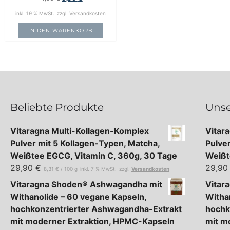
inkl. 19 % MwSt.
zzgl.
Versandkosten
IN DEN WARENKORB
Beliebte Produkte
Unse
Vitaragna Multi-Kollagen-Komplex
Vitar
Pulver mit 5 Kollagen-Typen, Matcha,
Pulve
Weißtee EGCG, Vitamin C, 360g, 30 Tage
Weißt
29,90
€
29,9
8,31
€
/
100
g
inkl. 7 % MwSt.
zzgl.
Versandkosten
Vitaragna Shoden® Ashwagandha mit
Vitar
Withanolide – 60 vegane Kapseln,
Witha
hochkonzentrierter Ashwagandha-Extrakt
hochk
mit moderner Extraktion, HPMC-Kapseln
mit m