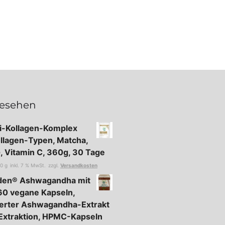
gesehen
ti-Kollagen-Komplex
ollagen-Typen, Matcha,
 Vitamin C, 360g, 30 Tage
00
g
inkl. 7 % MwSt.
zzgl.
Versandkosten
oden® Ashwagandha mit
60 vegane Kapseln,
erter Ashwagandha-Extrakt
Extraktion, HPMC-Kapseln