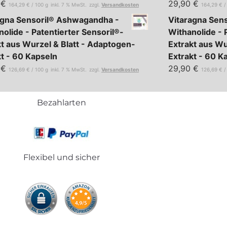
0
€
29,90
€
164,29
€
/
100
g
inkl. 7 % MwSt.
zzgl.
Versandkosten
164,29
€
agna Sensoril® Ashwagandha -
Vitaragna Sen
olide - Patentierter Sensoril®-
Withanolide - 
kt aus Wurzel & Blatt - Adaptogen-
Extrakt aus Wu
kt - 60 Kapseln
Extrakt - 60 K
0
€
29,90
€
126,69
€
/
100
g
inkl. 7 % MwSt.
zzgl.
Versandkosten
126,69
€
Bezahlarten
Flexibel und sicher