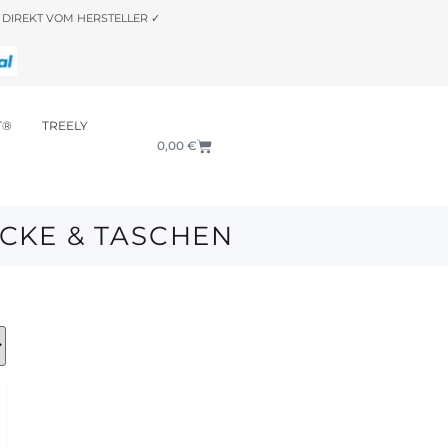
DIREKT VOM HERSTELLER ✓
T®
TREELY
0,00
€
CKE & TASCHEN