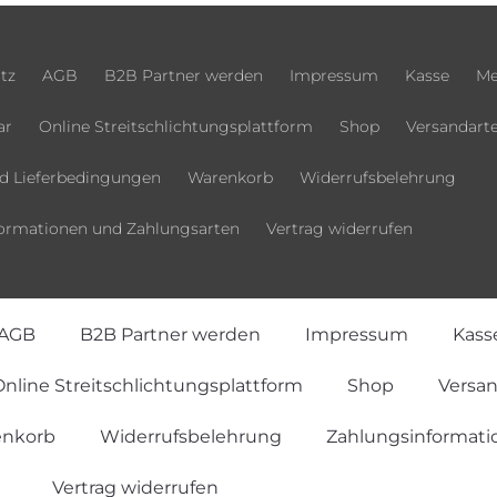
tz
AGB
B2B Partner werden
Impressum
Kasse
Me
ar
Online Streitschlichtungsplattform
Shop
Versandart
d Lieferbedingungen
Warenkorb
Widerrufsbelehrung
ormationen und Zahlungsarten
Vertrag widerrufen
AGB
B2B Partner werden
Impressum
Kass
nline Streitschlichtungsplattform
Shop
Versa
nkorb
Widerrufsbelehrung
Zahlungsinformati
Vertrag widerrufen