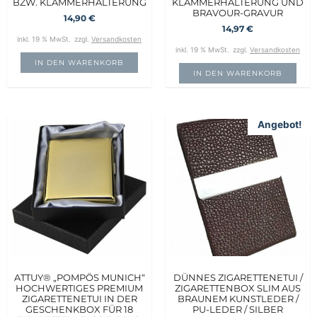
BZW. KLAMMERHALTERUNG
KLAMMERHALTERUNG UND
BRAVOUR-GRAVUR
14,90
€
14,97
€
inkl. 19 % MwSt.
zzgl.
Versandkosten
inkl. 19 % MwSt.
zzgl.
Versandkosten
IN DEN WARENKORB
IN DEN WARENKORB
Angebot!
ATTUY® „POMPÖS MUNICH“
DÜNNES ZIGARETTENETUI /
HOCHWERTIGES PREMIUM
ZIGARETTENBOX SLIM AUS
ZIGARETTENETUI IN DER
BRAUNEM KUNSTLEDER /
GESCHENKBOX FÜR 18
PU-LEDER / SILBER