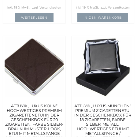
inkl. 19 % MwSt.
zzgl.
Versandkosten
inkl. 19 % MwSt.
zzgl.
Versandkosten
WEITERLESEN
IN DEN WARENKORB
ATTUY® „LUXUS KÖLN“
ATTUY® „LUXUS MÜNCHEN“
HOCHWERTIGES PREMIUM
PREMIUM ZIGARETTENETUI
ZIGARETTENETUI IN DER
IN DER GESCHENKBOX FÜR
GESCHENKBOX FÜR 20
18 ZIGARETTEN, FARBE
ZIGARETTEN, FARBE SILBER-
SILBER, METALL,
BRAUN IM MUSTER-LOOK,
HOCHWERTIGES ETUI MIT
ETUI MIT METALLSPANGE
METALLSPANGE /