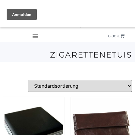
0,00
€
ZIGARETTENETUIS