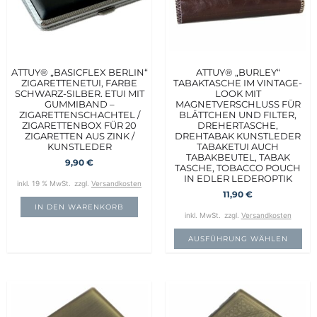
ATTUY® „BASICFLEX BERLIN“
ATTUY® „BURLEY“
ZIGARETTENETUI, FARBE
TABAKTASCHE IM VINTAGE-
SCHWARZ-SILBER. ETUI MIT
LOOK MIT
GUMMIBAND –
MAGNETVERSCHLUSS FÜR
ZIGARETTENSCHACHTEL /
BLÄTTCHEN UND FILTER,
ZIGARETTENBOX FÜR 20
DREHERTASCHE,
ZIGARETTEN AUS ZINK /
DREHTABAK KUNSTLEDER
KUNSTLEDER
TABAKETUI AUCH
TABAKBEUTEL, TABAK
9,90
€
TASCHE, TOBACCO POUCH
IN EDLER LEDEROPTIK
inkl. 19 % MwSt.
zzgl.
Versandkosten
11,90
€
IN DEN WARENKORB
inkl. MwSt.
zzgl.
Versandkosten
AUSFÜHRUNG WÄHLEN