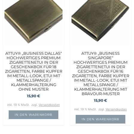
ATTUY® „BUSINESS DALLAS“
ATTUY® „BUSINESS
HOCHWERTIGES PREMIUM
SINGAPORE“
ZIGARETTENETUI IN DER
HOCHWERTIGES PREMIUM
GESCHENKBOX FÜR 18
ZIGARETTENETUI IN DER
ZIGARETTEN, FARBE KUPFER
GESCHENKBOX FÜR 16
IM METALL-LOOK, ETUI MIT
ZIGARETTEN, FARBE KUPFER
METALLSPANGE /
IM METALL-LOOK, ETUI MIT
KLAMMERHALTERUNG
METALLSPANGE /
OHNE MUSTER
KLAMMERHALTERUNG MIT
BRAVOUR-MUSTER
15,90
€
15,90
€
inkl. 19 % MwSt.
zzgl.
Versandkosten
inkl. 19 % MwSt.
zzgl.
Versandkosten
IN DEN WARENKORB
IN DEN WARENKORB