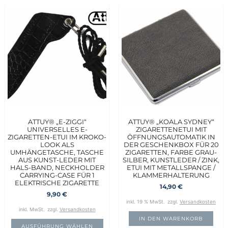
ATTUY® „E-ZIGGI“
ATTUY® „KOALA SYDNEY“
UNIVERSELLES E-
ZIGARETTENETUI MIT
ZIGARETTEN-ETUI IM KROKO-
ÖFFNUNGSAUTOMATIK IN
LOOK ALS
DER GESCHENKBOX FÜR 20
UMHÄNGETASCHE, TASCHE
ZIGARETTEN, FARBE GRAU-
AUS KUNST-LEDER MIT
SILBER, KUNSTLEDER / ZINK,
HALS-BAND, NECKHOLDER
ETUI MIT METALLSPANGE /
CARRYING-CASE FÜR 1
KLAMMERHALTERUNG
ELEKTRISCHE ZIGARETTE
14,90
€
9,90
€
inkl. 19 % MwSt.
zzgl.
Versandkosten
inkl. MwSt.
zzgl.
Versandkosten
IN DEN WARENKORB
AUSFÜHRUNG WÄHLEN