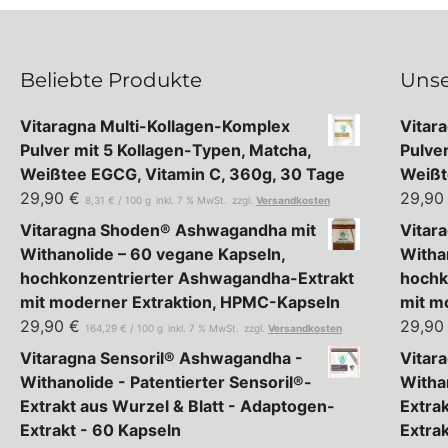
Beliebte Produkte
Unse
Vitaragna Multi-Kollagen-Komplex
Vitar
Pulver mit 5 Kollagen-Typen, Matcha,
Pulve
Weißtee EGCG, Vitamin C, 360g, 30 Tage
Weißt
29,90
€
29,9
8,31
€
/
100
g
inkl. 7 % MwSt.
zzgl.
Versandkosten
Vitaragna Shoden® Ashwagandha mit
Vitar
Withanolide – 60 vegane Kapseln,
Witha
hochkonzentrierter Ashwagandha-Extrakt
hochk
mit moderner Extraktion, HPMC-Kapseln
mit m
29,90
€
29,9
164,29
€
/
100
g
inkl. 7 % MwSt.
zzgl.
Versandkosten
Vitaragna Sensoril® Ashwagandha -
Vitar
Withanolide - Patentierter Sensoril®-
Withan
Extrakt aus Wurzel & Blatt - Adaptogen-
Extra
Extrakt - 60 Kapseln
Extra