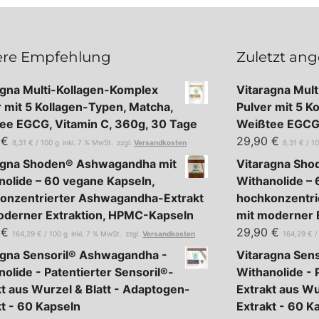
re Empfehlung
Zuletzt an
agna Multi-Kollagen-Komplex
Vitaragna Mul
r mit 5 Kollagen-Typen, Matcha,
Pulver mit 5 K
ee EGCG, Vitamin C, 360g, 30 Tage
Weißtee EGCG,
0
€
29,90
€
8,31
€
/
100
g
inkl. 7 % MwSt.
zzgl.
Versandkosten
8,31
€
/
1
agna Shoden® Ashwagandha mit
Vitaragna Sh
nolide – 60 vegane Kapseln,
Withanolide – 
onzentrierter Ashwagandha-Extrakt
hochkonzentri
oderner Extraktion, HPMC-Kapseln
mit moderner 
0
€
29,90
€
164,29
€
/
100
g
inkl. 7 % MwSt.
zzgl.
Versandkosten
164,29
€
agna Sensoril® Ashwagandha -
Vitaragna Sen
olide - Patentierter Sensoril®-
Withanolide - 
kt aus Wurzel & Blatt - Adaptogen-
Extrakt aus Wu
kt - 60 Kapseln
Extrakt - 60 K