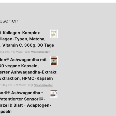
gesehen
ti-Kollagen-Komplex
ollagen-Typen, Matcha,
 Vitamin C, 360g, 30 Tage
00
g
inkl. 7 % MwSt.
zzgl.
Versandkosten
oden® Ashwagandha mit
60 vegane Kapseln,
erter Ashwagandha-Extrakt
Extraktion, HPMC-Kapseln
/
100
g
inkl. 7 % MwSt.
zzgl.
Versandkosten
soril® Ashwagandha -
Patentierter Sensoril®-
rzel & Blatt - Adaptogen-
apseln