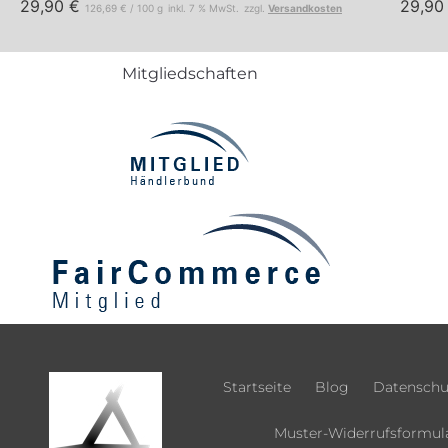
29,90
€
29,9
126,69
€
/
100
g
inkl. 7 % MwSt.
zzgl.
Versandkosten
Mitgliedschaften
Startseite
Blog
Datenschu
Muster-Widerrufsformul