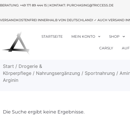
BERATUNG:
+49 171 89 444 15
| KONTAKT: PURCHASING@TRICCESS.DE
VERSANDKOSTENFREI INNERHALB VON DEUTSCHLAND! ✓ AUCH VERSAND IN
STARTSEITE
MEIN KONTO
SHOP
CARSLY
AUF
Start
/
Drogerie &
Körperpflege
/
Nahrungsergänzung
/
Sportnahrung
/
Amin
Arginin
Die Suche ergibt keine Ergebnisse.