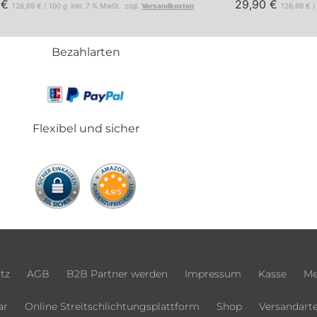
0
€
29,90
€
126,69
€
/
100
g
inkl. 7 % MwSt.
zzgl.
Versandkosten
126,69
€
Bezahlarten
Flexibel und sicher
tz
AGB
B2B Partner werden
Impressum
Kasse
Me
ar
Online Streitschlichtungsplattform
Shop
Versandart