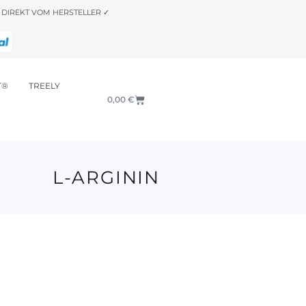
DIREKT VOM HERSTELLER ✓
T®
TREELY
0,00
€
L-ARGININ