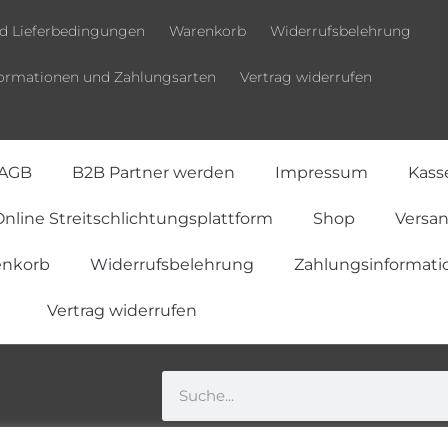
d Lieferbedingungen
Warenkorb
Widerrufsbelehrung
ormationen und Zahlungsarten
Vertrag widerrufen
AGB
B2B Partner werden
Impressum
Kass
nline Streitschlichtungsplattform
Shop
Versa
nkorb
Widerrufsbelehrung
Zahlungsinformati
Vertrag widerrufen
Vertrag widerrufen