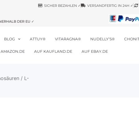
SICHER BEZAHLEN ✓
VERSANDFERTIG IN 24H ✓
NERHALB DER EU ✓
BLOG
ATTUY®
VITARAGNA®
NUDELLY’S®
CHONI
 AMAZON.DE
AUF KAUFLAND.DE
AUF EBAY.DE
osäuren
/ L-