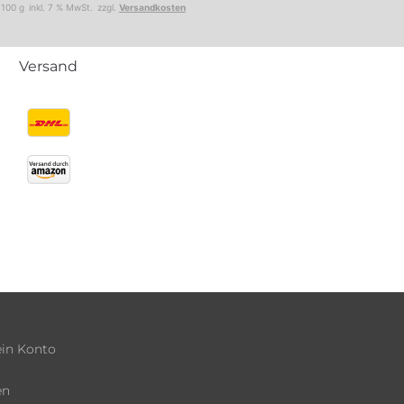
/
100
g
inkl. 7 % MwSt.
zzgl.
Versandkosten
Versand
in Konto
en