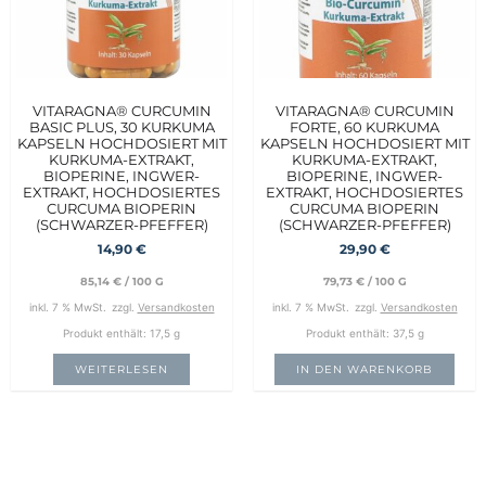
VITARAGNA® CURCUMIN
VITARAGNA® CURCUMIN
BASIC PLUS, 30 KURKUMA
FORTE, 60 KURKUMA
KAPSELN HOCHDOSIERT MIT
KAPSELN HOCHDOSIERT MIT
KURKUMA-EXTRAKT,
KURKUMA-EXTRAKT,
BIOPERINE, INGWER-
BIOPERINE, INGWER-
EXTRAKT, HOCHDOSIERTES
EXTRAKT, HOCHDOSIERTES
CURCUMA BIOPERIN
CURCUMA BIOPERIN
(SCHWARZER-PFEFFER)
(SCHWARZER-PFEFFER)
14,90
€
29,90
€
85,14
€
/
100
G
79,73
€
/
100
G
inkl. 7 % MwSt.
zzgl.
Versandkosten
inkl. 7 % MwSt.
zzgl.
Versandkosten
Produkt enthält: 17,5
g
Produkt enthält: 37,5
g
WEITERLESEN
IN DEN WARENKORB