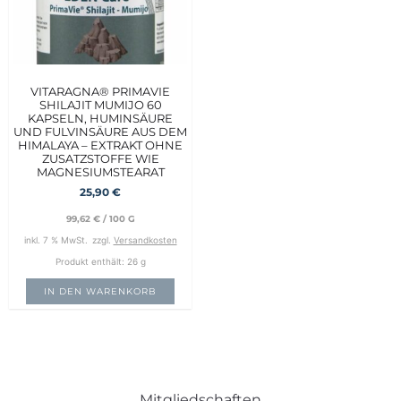
VITARAGNA® PRIMAVIE
SHILAJIT MUMIJO 60
KAPSELN, HUMINSÄURE
UND FULVINSÄURE AUS DEM
HIMALAYA – EXTRAKT OHNE
ZUSATZSTOFFE WIE
MAGNESIUMSTEARAT
25,90
€
99,62
€
/
100
G
inkl. 7 % MwSt.
zzgl.
Versandkosten
Produkt enthält: 26
g
IN DEN WARENKORB
Mitgliedschaften