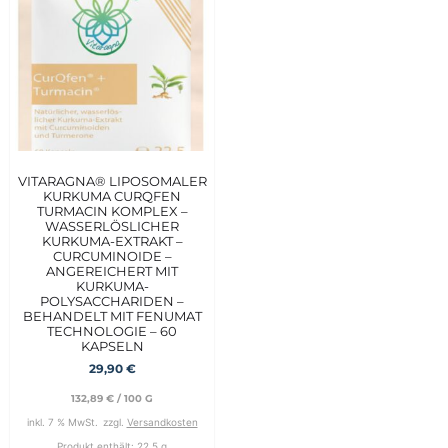
VITARAGNA® LIPOSOMALER
KURKUMA CURQFEN
TURMACIN KOMPLEX –
WASSERLÖSLICHER
KURKUMA-EXTRAKT –
CURCUMINOIDE –
ANGEREICHERT MIT
KURKUMA-
POLYSACCHARIDEN –
BEHANDELT MIT FENUMAT
TECHNOLOGIE – 60
KAPSELN
29,90
€
132,89
€
/
100
G
inkl. 7 % MwSt.
zzgl.
Versandkosten
Produkt enthält: 22,5
g