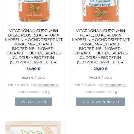
VITARAGNA® CURCUMIN
VITARAGNA® CURCUMIN
BASIC PLUS, 30 KURKUMA
FORTE, 60 KURKUMA
KAPSELN HOCHDOSIERT MIT
KAPSELN HOCHDOSIERT MIT
KURKUMA-EXTRAKT,
KURKUMA-EXTRAKT,
BIOPERINE, INGWER-
BIOPERINE, INGWER-
EXTRAKT, HOCHDOSIERTES
EXTRAKT, HOCHDOSIERTES
CURCUMA BIOPERIN
CURCUMA BIOPERIN
(SCHWARZER-PFEFFER)
(SCHWARZER-PFEFFER)
14,90
€
29,90
€
85,14
€
/
100
G
79,73
€
/
100
G
inkl. 7 % MwSt.
zzgl.
Versandkosten
inkl. 7 % MwSt.
zzgl.
Versandkosten
Produkt enthält: 17,5
g
Produkt enthält: 37,5
g
WEITERLESEN
IN DEN WARENKORB