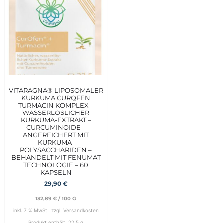
VITARAGNA® LIPOSOMALER
KURKUMA CURQFEN
TURMACIN KOMPLEX –
WASSERLÖSLICHER
KURKUMA-EXTRAKT –
CURCUMINOIDE –
ANGEREICHERT MIT
KURKUMA-
POLYSACCHARIDEN –
BEHANDELT MIT FENUMAT
TECHNOLOGIE – 60
KAPSELN
29,90
€
132,89
€
/
100
G
inkl. 7 % MwSt.
zzgl.
Versandkosten
Produkt enthält: 22,5
g