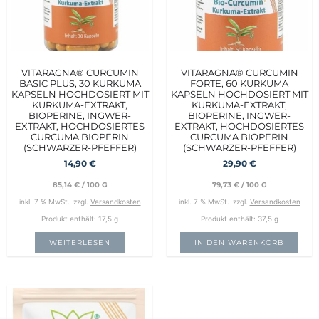
VITARAGNA® CURCUMIN
VITARAGNA® CURCUMIN
BASIC PLUS, 30 KURKUMA
FORTE, 60 KURKUMA
KAPSELN HOCHDOSIERT MIT
KAPSELN HOCHDOSIERT MIT
KURKUMA-EXTRAKT,
KURKUMA-EXTRAKT,
BIOPERINE, INGWER-
BIOPERINE, INGWER-
EXTRAKT, HOCHDOSIERTES
EXTRAKT, HOCHDOSIERTES
CURCUMA BIOPERIN
CURCUMA BIOPERIN
(SCHWARZER-PFEFFER)
(SCHWARZER-PFEFFER)
14,90
€
29,90
€
85,14
€
/
100
G
79,73
€
/
100
G
inkl. 7 % MwSt.
zzgl.
Versandkosten
inkl. 7 % MwSt.
zzgl.
Versandkosten
Produkt enthält: 17,5
g
Produkt enthält: 37,5
g
WEITERLESEN
IN DEN WARENKORB