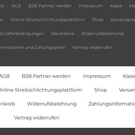
tz
AGB
B2B Partner werden
Impressum
Kasse
Me
ar
Online Streitschlichtungsplattform
Shop
Versandart
d Lieferbedingungen
Warenkorb
Widerrufsbelehrung
ormationen und Zahlungsarten
Vertrag widerrufen
AGB
B2B Partner werden
Impressum
Kass
nline Streitschlichtungsplattform
Shop
Versa
nkorb
Widerrufsbelehrung
Zahlungsinformati
Vertrag widerrufen