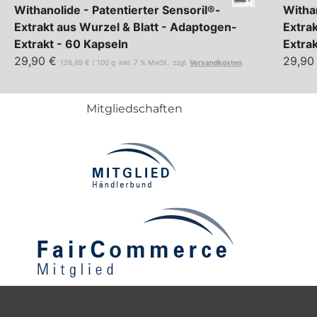
Withanolide - Patentierter Sensoril®-
Withan
Extrakt aus Wurzel & Blatt - Adaptogen-
Extra
Extrakt - 60 Kapseln
Extra
29,90
€
29,9
126,69
€
/
100
g
inkl. 7 % MwSt.
zzgl.
Versandkosten
Mitgliedschaften