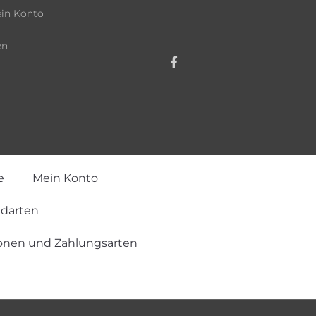
in Konto
en
e
Mein Konto
ndarten
onen und Zahlungsarten