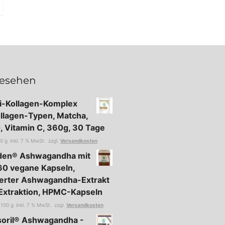
gesehen
ti-Kollagen-Komplex
ollagen-Typen, Matcha,
 Vitamin C, 360g, 30 Tage
00
g
inkl. 7 % MwSt.
zzgl.
Versandkosten
oden® Ashwagandha mit
60 vegane Kapseln,
erter Ashwagandha-Extrakt
Extraktion, HPMC-Kapseln
/
100
g
inkl. 7 % MwSt.
zzgl.
Versandkosten
soril® Ashwagandha -