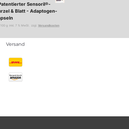
Patentierter Sensoril®-
rzel & Blatt - Adaptogen-
apseln
/
100
g
inkl. 7 % MwSt.
zzgl.
Versandkosten
Versand