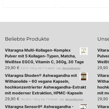
Beliebte Produkte
Unse
Vitaragna Multi-Kollagen-Komplex
Vitar
Pulver mit 5 Kollagen-Typen, Matcha,
Pulve
Weißtee EGCG, Vitamin C, 360g, 30 Tage
Weißt
29,90
€
29,9
8,31
€
/
100
g
inkl. 7 % MwSt.
zzgl.
Versandkosten
Vitaragna Shoden® Ashwagandha mit
Vitar
Withanolide – 60 vegane Kapseln,
Witha
hochkonzentrierter Ashwagandha-Extrakt
hochk
mit moderner Extraktion, HPMC-Kapseln
mit m
29,90
€
29,9
164,29
€
/
100
g
inkl. 7 % MwSt.
zzgl.
Versandkosten
Vitaragna Sensoril® Ashwagandha -
Vitar