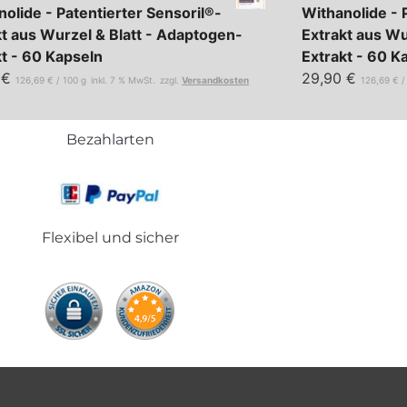
olide - Patentierter Sensoril®-
Withanolide - 
kt aus Wurzel & Blatt - Adaptogen-
Extrakt aus Wu
kt - 60 Kapseln
Extrakt - 60 K
0
€
29,90
€
126,69
€
/
100
g
inkl. 7 % MwSt.
zzgl.
Versandkosten
126,69
€
Bezahlarten
Flexibel und sicher