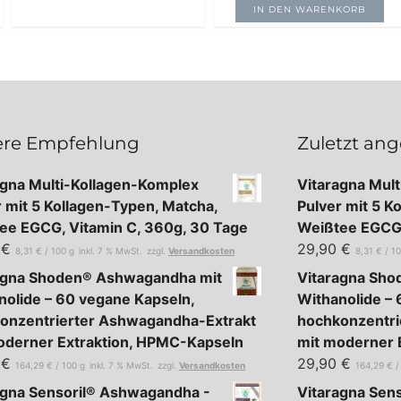
IN DEN WARENKORB
re Empfehlung
Zuletzt an
agna Multi-Kollagen-Komplex
Vitaragna Mul
r mit 5 Kollagen-Typen, Matcha,
Pulver mit 5 K
ee EGCG, Vitamin C, 360g, 30 Tage
Weißtee EGCG,
0
€
29,90
€
8,31
€
/
100
g
inkl. 7 % MwSt.
zzgl.
Versandkosten
8,31
€
/
1
agna Shoden® Ashwagandha mit
Vitaragna Sh
nolide – 60 vegane Kapseln,
Withanolide – 
onzentrierter Ashwagandha-Extrakt
hochkonzentri
oderner Extraktion, HPMC-Kapseln
mit moderner 
0
€
29,90
€
164,29
€
/
100
g
inkl. 7 % MwSt.
zzgl.
Versandkosten
164,29
€
agna Sensoril® Ashwagandha -
Vitaragna Sen