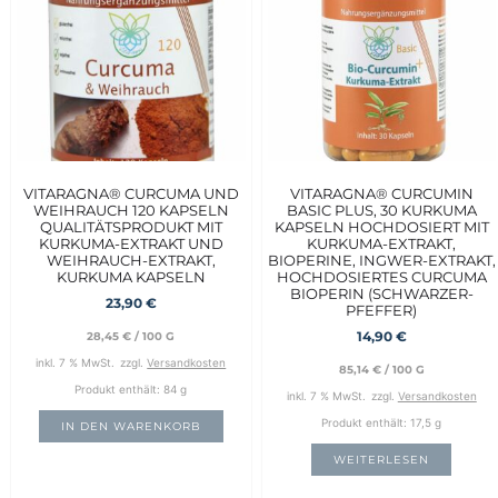
VITARAGNA® CURCUMA UND
VITARAGNA® CURCUMIN
WEIHRAUCH 120 KAPSELN
BASIC PLUS, 30 KURKUMA
QUALITÄTSPRODUKT MIT
KAPSELN HOCHDOSIERT MIT
KURKUMA-EXTRAKT UND
KURKUMA-EXTRAKT,
WEIHRAUCH-EXTRAKT,
BIOPERINE, INGWER-EXTRAKT,
KURKUMA KAPSELN
HOCHDOSIERTES CURCUMA
BIOPERIN (SCHWARZER-
23,90
€
PFEFFER)
14,90
€
28,45
€
/
100
G
inkl. 7 % MwSt.
zzgl.
Versandkosten
85,14
€
/
100
G
Produkt enthält: 84
g
inkl. 7 % MwSt.
zzgl.
Versandkosten
Produkt enthält: 17,5
g
IN DEN WARENKORB
WEITERLESEN