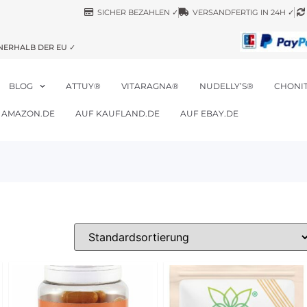
SICHER BEZAHLEN ✓
VERSANDFERTIG IN 24H ✓
NERHALB DER EU ✓
BLOG
ATTUY®
VITARAGNA®
NUDELLY’S®
CHONI
 AMAZON.DE
AUF KAUFLAND.DE
AUF EBAY.DE