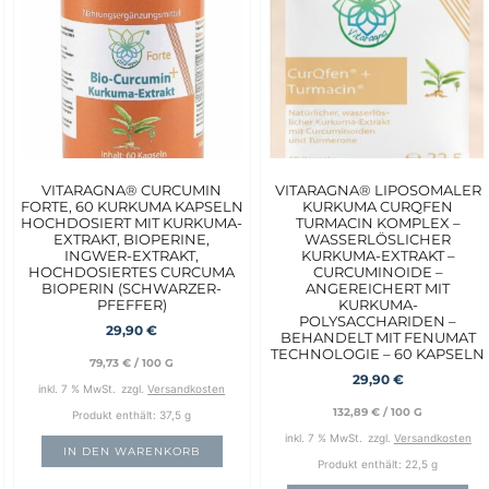
VITARAGNA® CURCUMIN
VITARAGNA® LIPOSOMALER
FORTE, 60 KURKUMA KAPSELN
KURKUMA CURQFEN
HOCHDOSIERT MIT KURKUMA-
TURMACIN KOMPLEX –
EXTRAKT, BIOPERINE,
WASSERLÖSLICHER
INGWER-EXTRAKT,
KURKUMA-EXTRAKT –
HOCHDOSIERTES CURCUMA
CURCUMINOIDE –
BIOPERIN (SCHWARZER-
ANGEREICHERT MIT
PFEFFER)
KURKUMA-
POLYSACCHARIDEN –
29,90
€
BEHANDELT MIT FENUMAT
TECHNOLOGIE – 60 KAPSELN
79,73
€
/
100
G
29,90
€
inkl. 7 % MwSt.
zzgl.
Versandkosten
132,89
€
/
100
G
Produkt enthält: 37,5
g
inkl. 7 % MwSt.
zzgl.
Versandkosten
IN DEN WARENKORB
Produkt enthält: 22,5
g