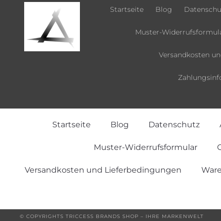
Startseite
Blog
Datenschu
Muster-Widerrufsformul
Versandkosten un
Zahlungsinf
Startseite
Blog
Datenschutz
Muster-Widerrufsformular
O
Versandkosten und Lieferbedingungen
Ware
© COPYRIGHTS TRICCESS BRANDS SHOP – IHRE MARKENWELT