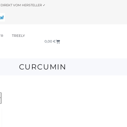
DIREKT VOM HERSTELLER ✓
T®
TREELY
0,00
€
CURCUMIN