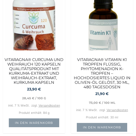
VITARAGNA® CURCUMA UND
VITARAGNA® VITAMIN K1
WEIHRAUCH 120 KAPSELN
TROPFEN FLÜSSIG,
QUALITÄTSPRODUKT MIT
PHYTOMENADION K-
KURKUMA-EXTRAKT UND
TROPFEN –
WEIHRAUCH-EXTRAKT,
HOCHDOSIERTES LIQUID IN
KURKUMA KAPSELN
OLIVEN-ÖL GELÖST, 30 ML,
480 TAGESDOSEN
23,90
€
21,90
€
28,45
€
/
100
G
73,00
€
/
100
ML
inkl. 7 % MwSt.
zzgl.
Versandkosten
inkl. 7 % MwSt.
zzgl.
Versandkosten
Produkt enthält: 84
g
Produkt enthält: 30
ml
IN DEN WARENKORB
IN DEN WARENKORB