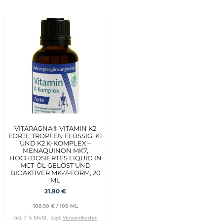
VITARAGNA® VITAMIN K2
FORTE TROPFEN FLÜSSIG, K1
UND K2 K-KOMPLEX –
MENAQUINON MK7,
HOCHDOSIERTES LIQUID IN
MCT-ÖL GELÖST UND
BIOAKTIVER MK-7-FORM, 20
ML
21,90
€
109,50
€
/
100
ML
inkl. 7 % MwSt.
zzgl.
Versandkosten