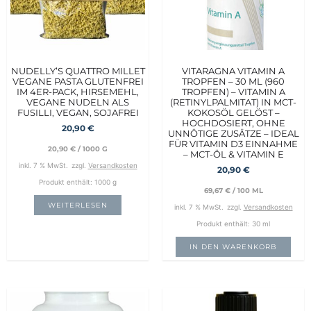
NUDELLY’S QUATTRO MILLET
VITARAGNA VITAMIN A
VEGANE PASTA GLUTENFREI
TROPFEN – 30 ML (960
IM 4ER-PACK, HIRSEMEHL,
TROPFEN) – VITAMIN A
VEGANE NUDELN ALS
(RETINYLPALMITAT) IN MCT-
FUSILLI, VEGAN, SOJAFREI
KOKOSÖL GELÖST –
HOCHDOSIERT, OHNE
20,90
€
UNNÖTIGE ZUSÄTZE – IDEAL
FÜR VITAMIN D3 EINNAHME
20,90
€
/
1000
G
– MCT-ÖL & VITAMIN E
inkl. 7 % MwSt.
zzgl.
Versandkosten
20,90
€
Produkt enthält: 1000
g
69,67
€
/
100
ML
WEITERLESEN
inkl. 7 % MwSt.
zzgl.
Versandkosten
Produkt enthält: 30
ml
IN DEN WARENKORB